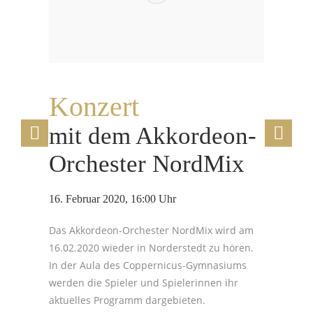
Konzert
K
mit dem Akkordeon-
m
Orchester NordMix
O
16. Februar 2020, 16:00 Uhr
29
Das Akkordeon-Orchester NordMix wird am
Da
16.02.2020 wieder in Norderstedt zu hören.
29
In der Aula des Coppernicus-Gymnasiums
hö
werden die Spieler und Spielerinnen ihr
aktuelles Programm dargebieten.